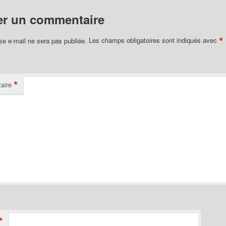
er un commentaire
*
se e-mail ne sera pas publiée.
Les champs obligatoires sont indiqués avec
*
aire
*