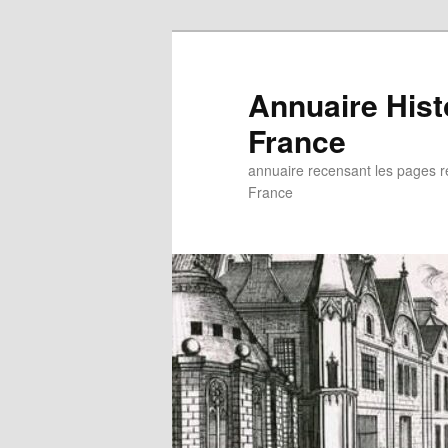
Aller
au
contenu
Annuaire His
principal
France
annuaire recensant les pages rel
France