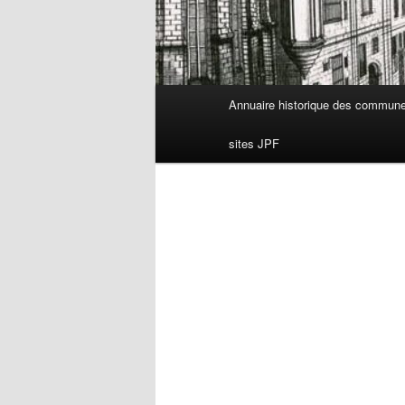
Menu
Annuaire historique des commun
principal
sites JPF