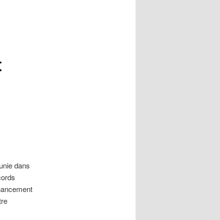
t
unie dans
cords
inancement
tre