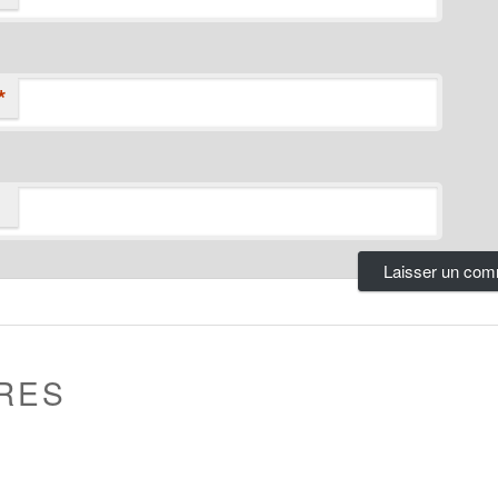
*
RES