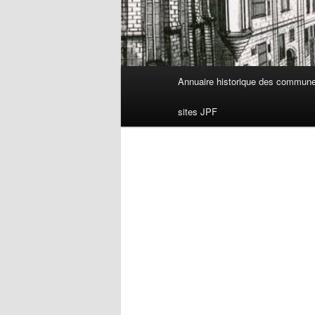
Menu
Annuaire historique des commun
principal
sites JPF