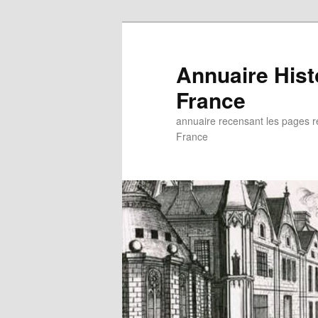
Aller
au
contenu
Annuaire His
principal
France
annuaire recensant les pages rel
France