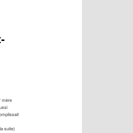
-
ir mère
ussi
omplissait
la suite)