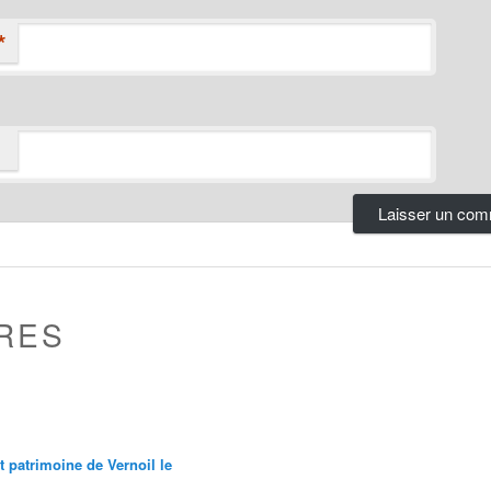
*
RES
et patrimoine de Vernoil le