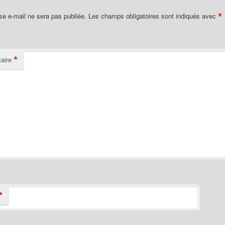
*
se e-mail ne sera pas publiée.
Les champs obligatoires sont indiqués avec
*
aire
*