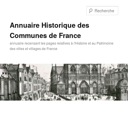
Aller
au
Rech
contenu
principal
Annuaire Historique des
Communes de France
annuaire recensant les pages relatives à l'Histoire et au Patrimoine
des villes et villages de France