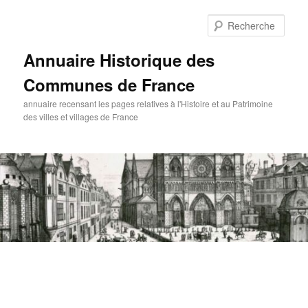
Aller
au
Rech
contenu
principal
Annuaire Historique des
Communes de France
annuaire recensant les pages relatives à l'Histoire et au Patrimoine
des villes et villages de France