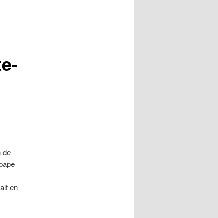
te-
n de
 pape
ait en