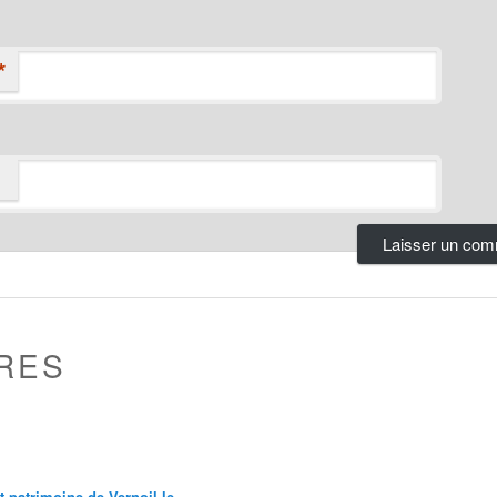
*
RES
et patrimoine de Vernoil le