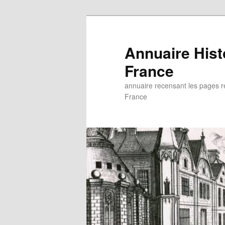
Aller
au
contenu
Annuaire His
principal
France
annuaire recensant les pages rel
France