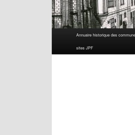
Menu
Annuaire historique des commun
principal
sites JPF