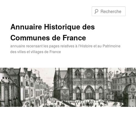
Aller
au
Rech
contenu
principal
Annuaire Historique des
Communes de France
annuaire recensant les pages relatives à l'Histoire et au Patrimoine
des villes et villages de France