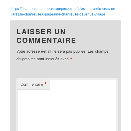
https://chartreuse-saintecroixenjarez.com/fr/visites-sainte-croix-en-
jarez/la-chartreuse#!/page/une-chartreuse-devenue-village
LAISSER UN
COMMENTAIRE
Votre adresse e-mail ne sera pas publiée.
Les champs
*
obligatoires sont indiqués avec
*
Commentaire