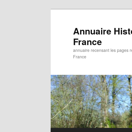
Aller
au
contenu
Annuaire His
principal
France
annuaire recensant les pages rel
France