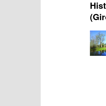
Hist
(Gi