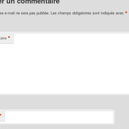
er un commentaire
*
se e-mail ne sera pas publiée.
Les champs obligatoires sont indiqués avec
*
aire
*