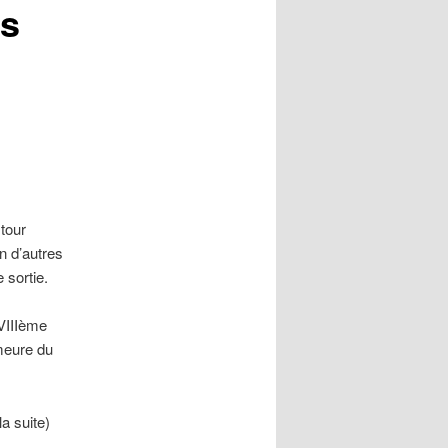
es
tour
en d’autres
 sortie.
VIIIème
emeure du
la suite)