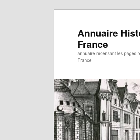
Aller
au
contenu
Annuaire His
principal
France
annuaire recensant les pages rel
France