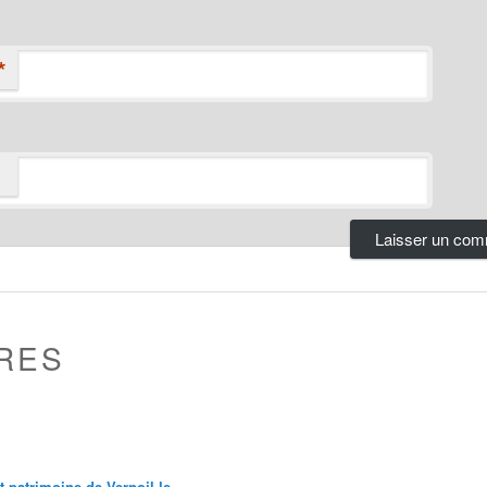
*
RES
et patrimoine de Vernoil le