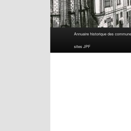
Menu
Annuaire historique des commun
principal
sites JPF