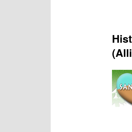
His
(All