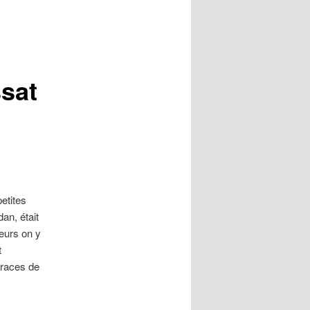
ssat
etites
an, était
leurs on y
t
traces de