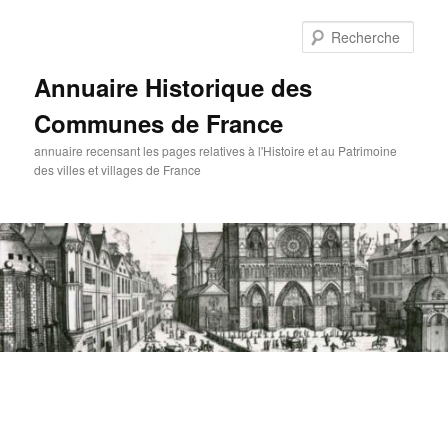
Aller
au
Rech
contenu
principal
Annuaire Historique des
Communes de France
annuaire recensant les pages relatives à l'Histoire et au Patrimoine
des villes et villages de France