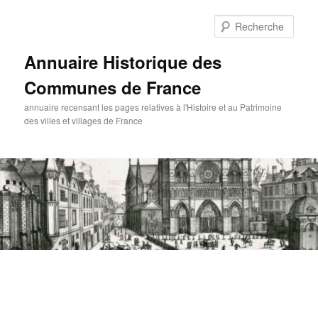
Aller
au
Rech
contenu
principal
Annuaire Historique des
Communes de France
annuaire recensant les pages relatives à l'Histoire et au Patrimoine
des villes et villages de France