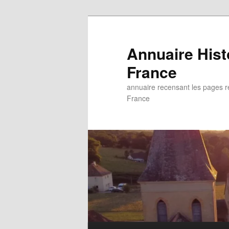
Aller
au
contenu
Annuaire His
principal
France
annuaire recensant les pages rel
France