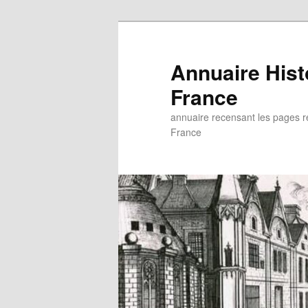
Aller
au
contenu
Annuaire His
principal
France
annuaire recensant les pages rel
France