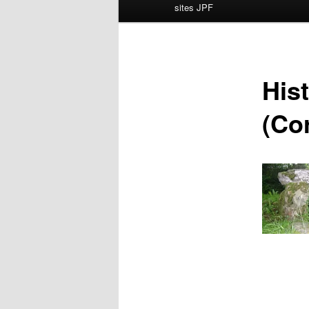
principal
sites JPF
His
(Co