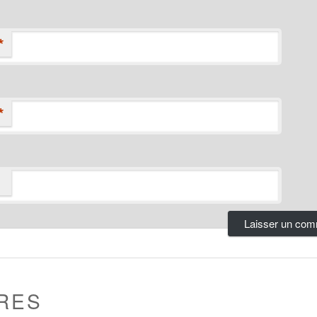
*
*
RES