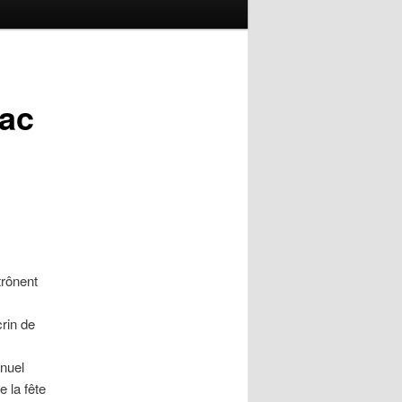
nac
trônent
rin de
nnuel
e la fête