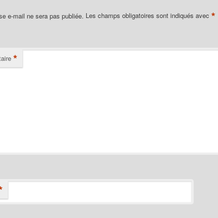
*
se e-mail ne sera pas publiée.
Les champs obligatoires sont indiqués avec
*
aire
*