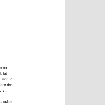
ds du
, fut
l vint un
 dans des
ors...
la suite)