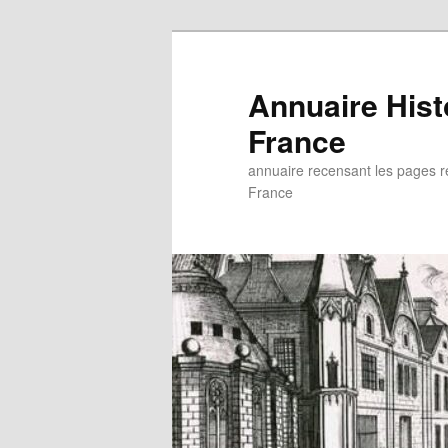
Aller
au
contenu
Annuaire His
principal
France
annuaire recensant les pages rel
France