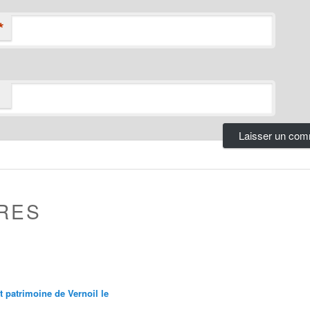
*
RES
et patrimoine de Vernoil le