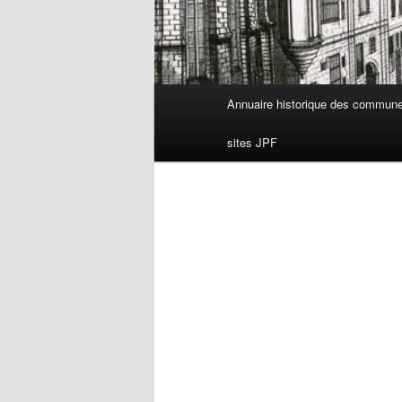
Menu
Annuaire historique des commun
principal
sites JPF