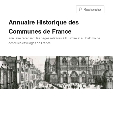
Aller
au
Rech
contenu
principal
Annuaire Historique des
Communes de France
annuaire recensant les pages relatives à l'Histoire et au Patrimoine
des villes et villages de France