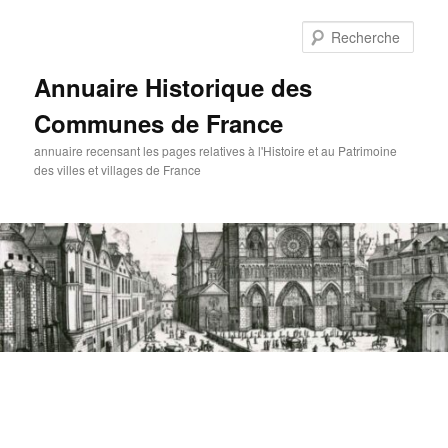
Aller
au
Rech
contenu
principal
Annuaire Historique des
Communes de France
annuaire recensant les pages relatives à l'Histoire et au Patrimoine
des villes et villages de France