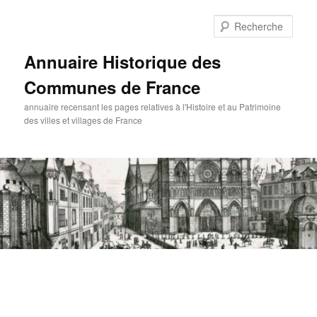
Aller
au
Rech
contenu
principal
Annuaire Historique des
Communes de France
annuaire recensant les pages relatives à l'Histoire et au Patrimoine
des villes et villages de France