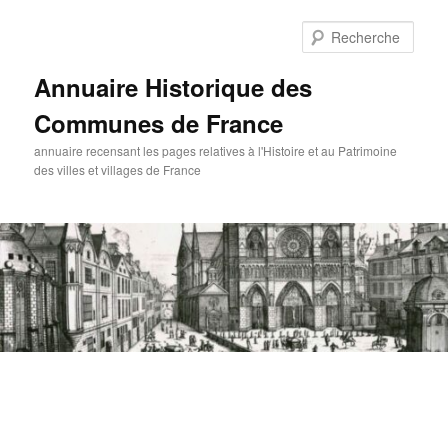
Aller
au
Rech
contenu
principal
Annuaire Historique des
Communes de France
annuaire recensant les pages relatives à l'Histoire et au Patrimoine
des villes et villages de France