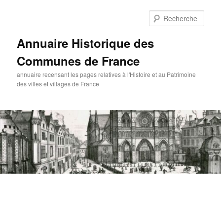
Aller
au
Rech
contenu
principal
Annuaire Historique des
Communes de France
annuaire recensant les pages relatives à l'Histoire et au Patrimoine
des villes et villages de France