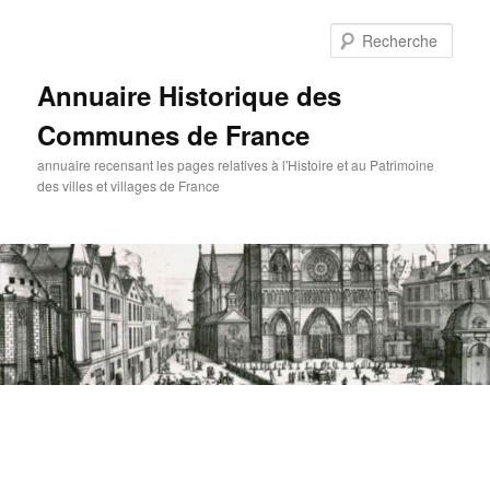
Aller
au
Rech
contenu
principal
Annuaire Historique des
Communes de France
annuaire recensant les pages relatives à l'Histoire et au Patrimoine
des villes et villages de France