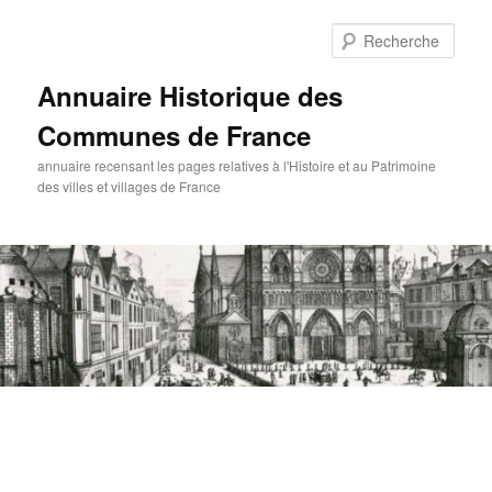
Aller
au
Rech
contenu
principal
Annuaire Historique des
Communes de France
annuaire recensant les pages relatives à l'Histoire et au Patrimoine
des villes et villages de France