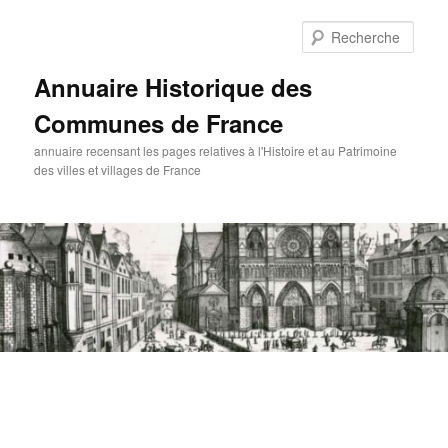
Aller
au
Rech
contenu
principal
Annuaire Historique des
Communes de France
annuaire recensant les pages relatives à l'Histoire et au Patrimoine
des villes et villages de France