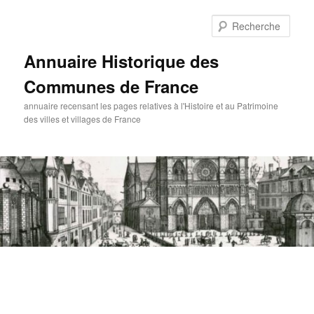
Aller
au
Rech
contenu
principal
Annuaire Historique des
Communes de France
annuaire recensant les pages relatives à l'Histoire et au Patrimoine
des villes et villages de France