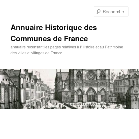
Aller
au
Rech
contenu
principal
Annuaire Historique des
Communes de France
annuaire recensant les pages relatives à l'Histoire et au Patrimoine
des villes et villages de France