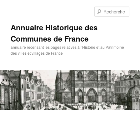
Aller
au
Rech
contenu
principal
Annuaire Historique des
Communes de France
annuaire recensant les pages relatives à l'Histoire et au Patrimoine
des villes et villages de France