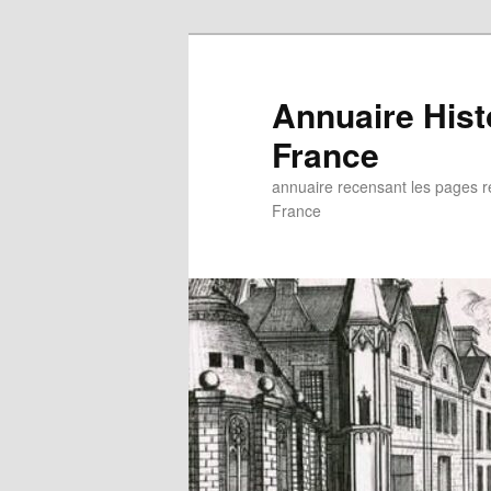
Aller
au
contenu
Annuaire His
principal
France
annuaire recensant les pages rel
France