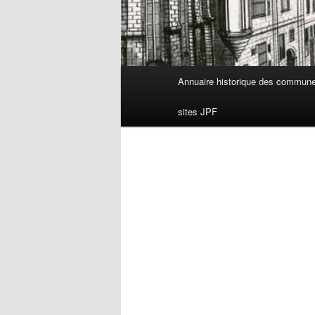
Menu
Annuaire historique des commun
principal
sites JPF