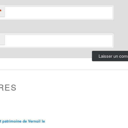
*
RES
et patrimoine de Vernoil le