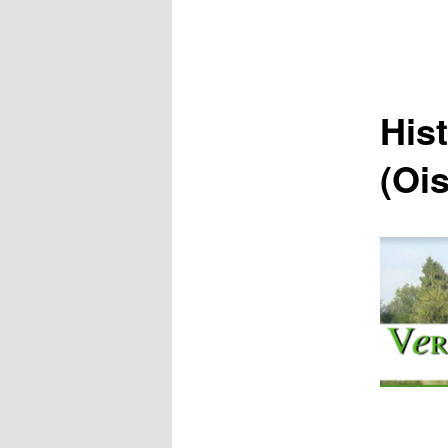
His
(Ois