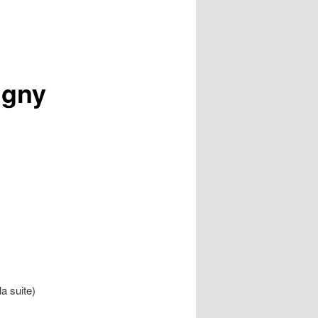
igny
la suite)