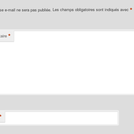
*
se e-mail ne sera pas publiée.
Les champs obligatoires sont indiqués avec
*
aire
*