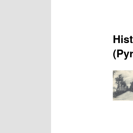
His
(Py