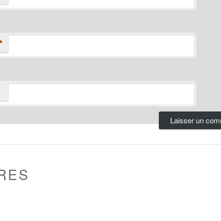
*
RES