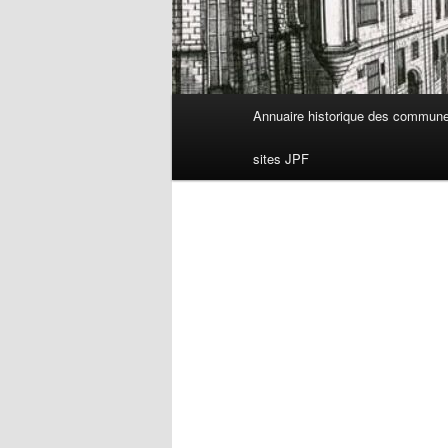
Menu
Annuaire historique des commun
principal
sites JPF