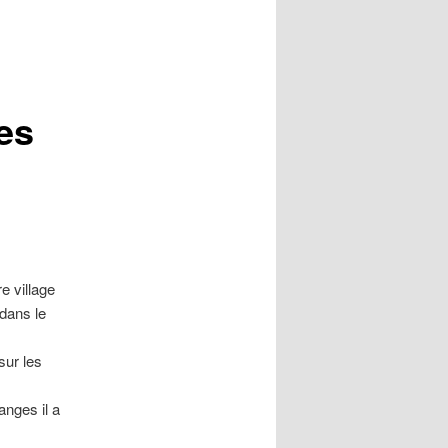
es
 village
 dans le
sur les
nges il a