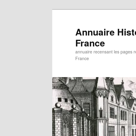
Aller
au
contenu
Annuaire His
principal
France
annuaire recensant les pages rel
France