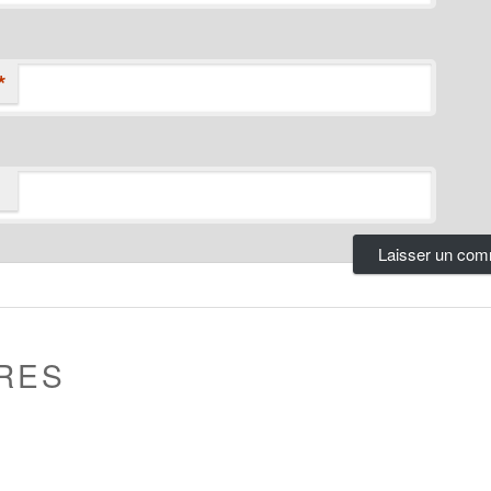
*
RES