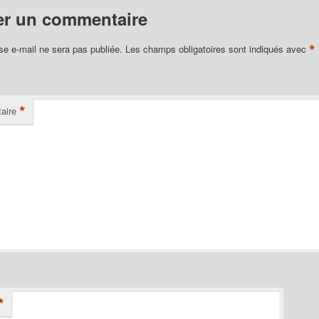
er un commentaire
*
se e-mail ne sera pas publiée.
Les champs obligatoires sont indiqués avec
*
aire
*