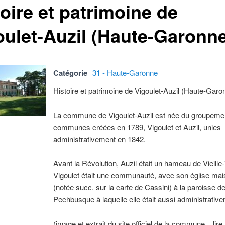
oire et patrimoine de
oulet-Auzil (Haute-Garonn
Catégorie
31 - Haute-Garonne
Histoire et patrimoine de Vigoulet-Auzil (Haute-Garo
La commune de Vigoulet-Auzil est née du groupeme
communes créées en 1789, Vigoulet et Auzil, unies
administrativement en 1842.
Avant la Révolution, Auzil était un hameau de Vieille
Vigoulet était une communauté, avec son église ma
(notée succ. sur la carte de Cassini) à la paroisse d
Pechbusque à laquelle elle était aussi administrativem
(image et extrait du site officiel de la commune... lire 