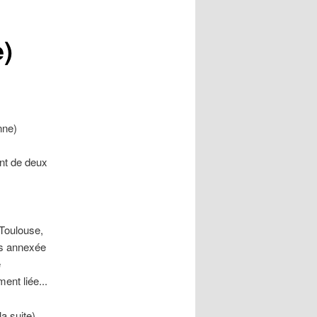
e)
nne)
nt de deux
-Toulouse,
is annexée
e
ent liée...
la suite)