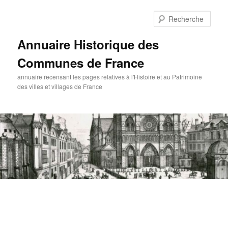
Aller
au
Rech
contenu
principal
Annuaire Historique des
Communes de France
annuaire recensant les pages relatives à l'Histoire et au Patrimoine
des villes et villages de France