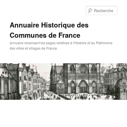
Aller
au
Rech
contenu
principal
Annuaire Historique des
Communes de France
annuaire recensant les pages relatives à l'Histoire et au Patrimoine
des villes et villages de France