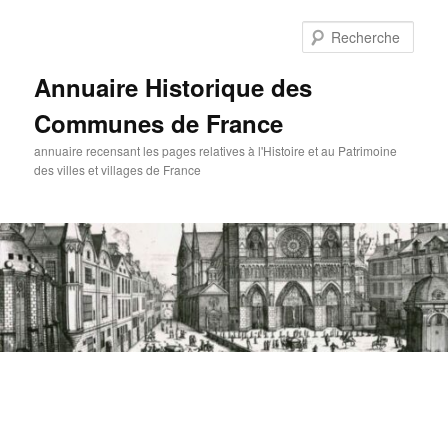
Aller
au
Rech
contenu
principal
Annuaire Historique des
Communes de France
annuaire recensant les pages relatives à l'Histoire et au Patrimoine
des villes et villages de France