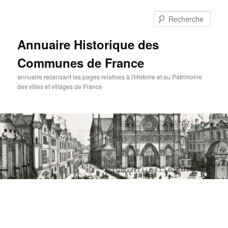
Aller
au
Rech
contenu
principal
Annuaire Historique des
Communes de France
annuaire recensant les pages relatives à l'Histoire et au Patrimoine
des villes et villages de France