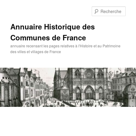
Aller
au
Rech
contenu
principal
Annuaire Historique des
Communes de France
annuaire recensant les pages relatives à l'Histoire et au Patrimoine
des villes et villages de France