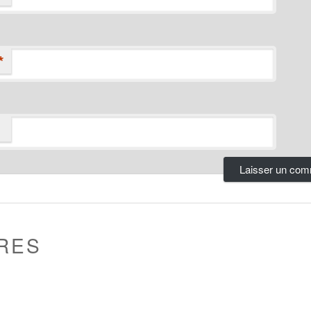
*
RES