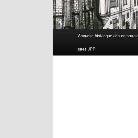
Menu
Annuaire historique des commun
principal
sites JPF