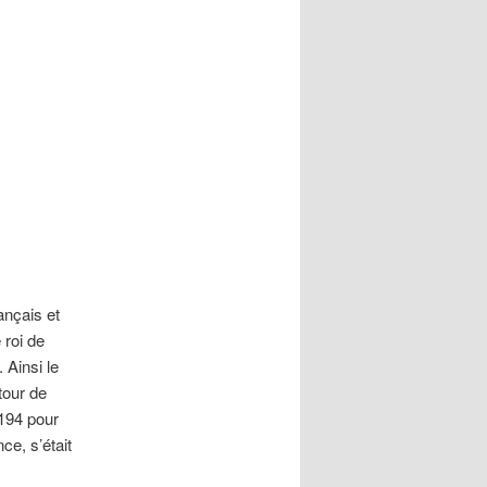
ançais et
 roi de
 Ainsi le
tour de
194 pour
ce, s’était