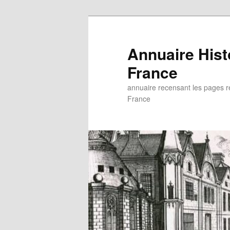
Aller
au
contenu
Annuaire His
principal
France
annuaire recensant les pages rel
France