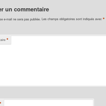
er un commentaire
*
se e-mail ne sera pas publiée.
Les champs obligatoires sont indiqués avec
*
aire
*