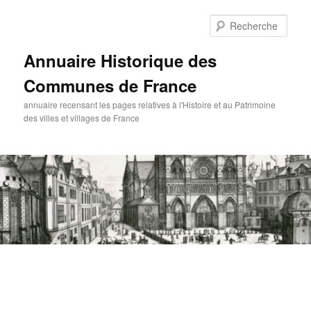
Aller
au
Rech
contenu
principal
Annuaire Historique des
Communes de France
annuaire recensant les pages relatives à l'Histoire et au Patrimoine
des villes et villages de France