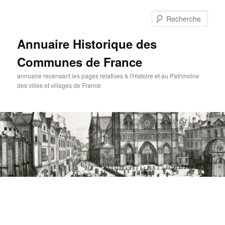
Aller
au
Rech
contenu
principal
Annuaire Historique des
Communes de France
annuaire recensant les pages relatives à l'Histoire et au Patrimoine
des villes et villages de France