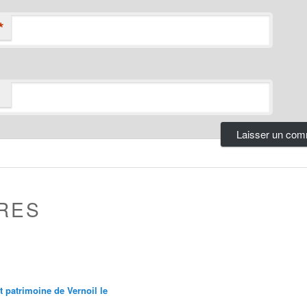
*
RES
et patrimoine de Vernoil le