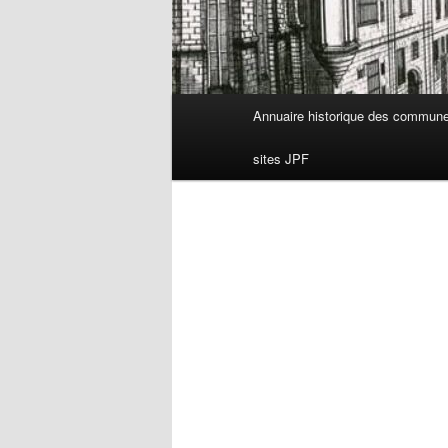
Menu
Annuaire historique des commun
principal
sites JPF