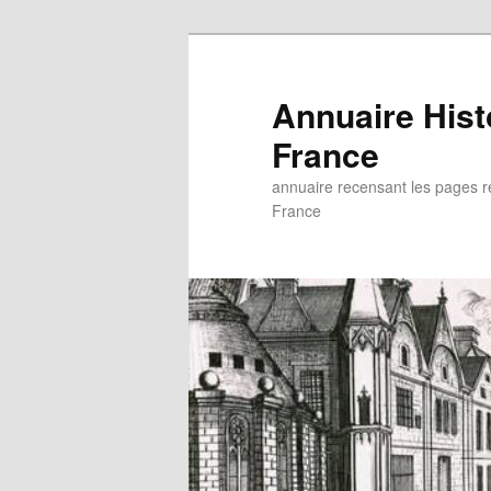
Aller
au
contenu
Annuaire His
principal
France
annuaire recensant les pages rel
France