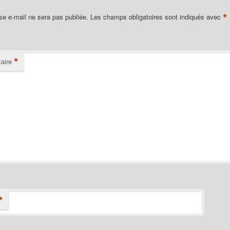
*
se e-mail ne sera pas publiée.
Les champs obligatoires sont indiqués avec
*
aire
*