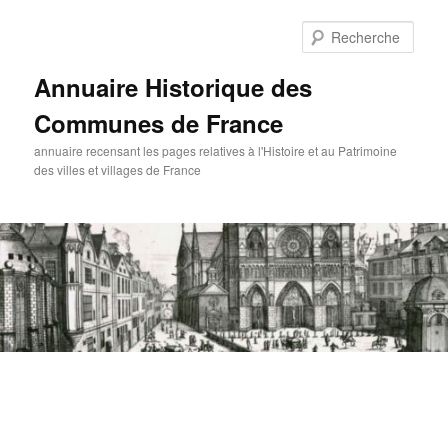
Aller
au
Rech
contenu
principal
Annuaire Historique des
Communes de France
annuaire recensant les pages relatives à l'Histoire et au Patrimoine
des villes et villages de France