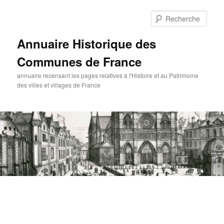
Aller
au
Rech
contenu
principal
Annuaire Historique des
Communes de France
annuaire recensant les pages relatives à l'Histoire et au Patrimoine
des villes et villages de France