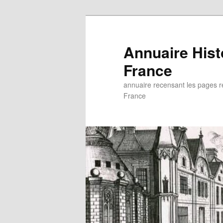
Aller
au
contenu
Annuaire His
principal
France
annuaire recensant les pages rel
France