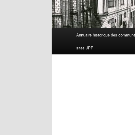
Menu
Annuaire historique des commun
principal
sites JPF