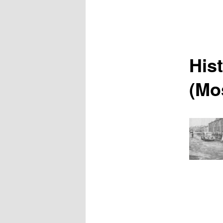
Hist
(Mo