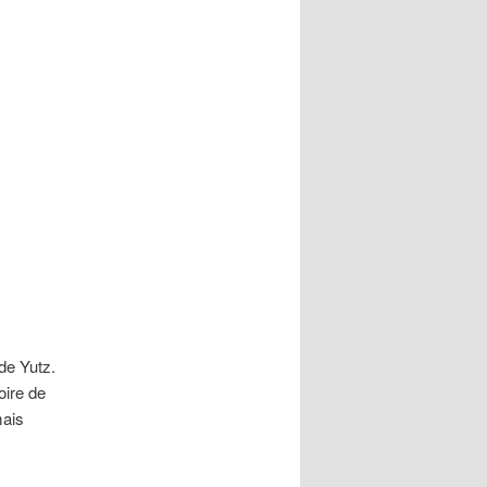
 de Yutz.
oire de
mais