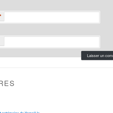
*
RES
et patrimoine de Vernoil le