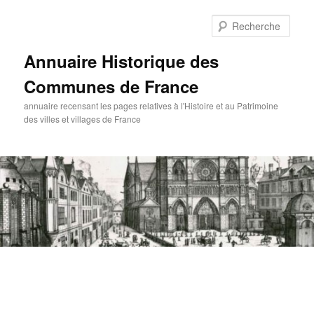
Aller
au
Rech
contenu
principal
Annuaire Historique des
Communes de France
annuaire recensant les pages relatives à l'Histoire et au Patrimoine
des villes et villages de France