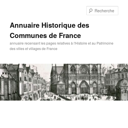
Aller
au
Rech
contenu
principal
Annuaire Historique des
Communes de France
annuaire recensant les pages relatives à l'Histoire et au Patrimoine
des villes et villages de France