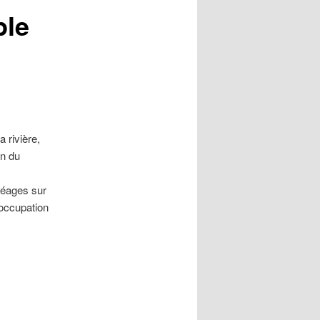
ple
 rivière,
in du
péages sur
l'occupation