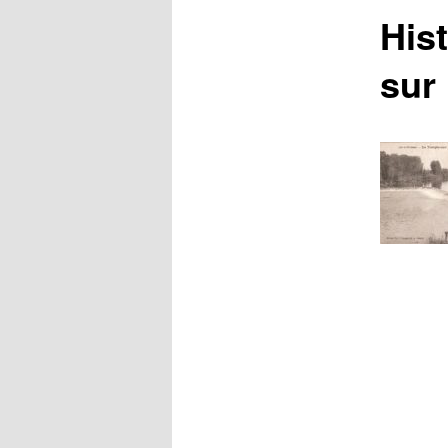
His
sur