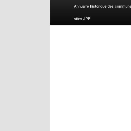
Menu
Annuaire historique des commun
principal
sites JPF