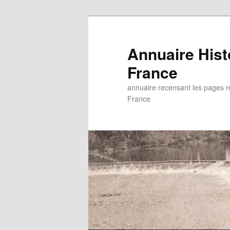
Aller
au
contenu
Annuaire His
principal
France
annuaire recensant les pages rel
France