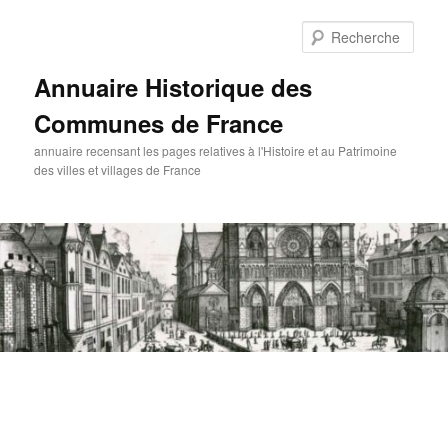
Aller
au
Rech
contenu
principal
Annuaire Historique des
Communes de France
annuaire recensant les pages relatives à l'Histoire et au Patrimoine
des villes et villages de France