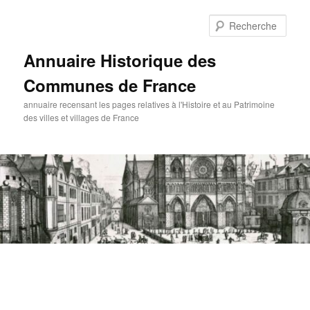
Aller
au
Rech
contenu
principal
Annuaire Historique des
Communes de France
annuaire recensant les pages relatives à l'Histoire et au Patrimoine
des villes et villages de France