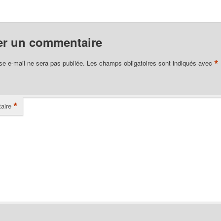
er un commentaire
*
se e-mail ne sera pas publiée.
Les champs obligatoires sont indiqués avec
*
aire