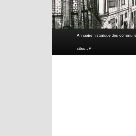
Menu
Annuaire historique des commun
principal
sites JPF