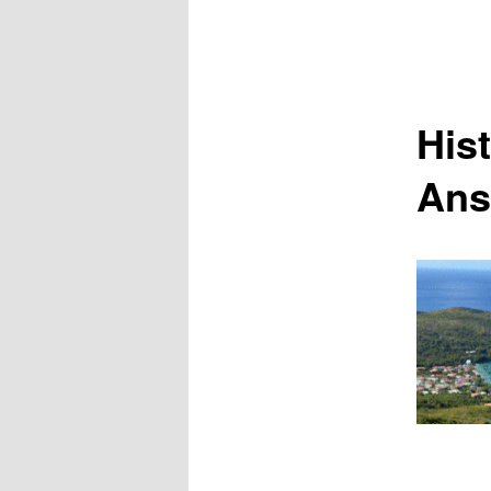
His
Ans