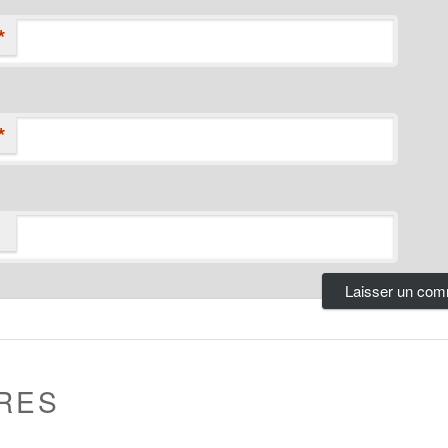
*
*
RES