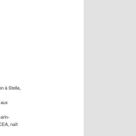
 à Stella,
 aux
arin-
CEA, naît