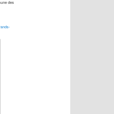
mmune des
rands-