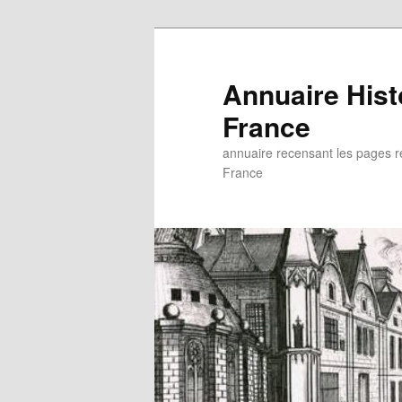
Aller
au
contenu
Annuaire His
principal
France
annuaire recensant les pages rel
France