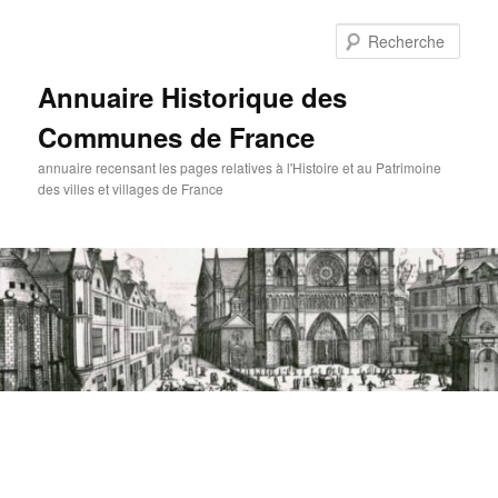
Aller
au
Rech
contenu
principal
Annuaire Historique des
Communes de France
annuaire recensant les pages relatives à l'Histoire et au Patrimoine
des villes et villages de France