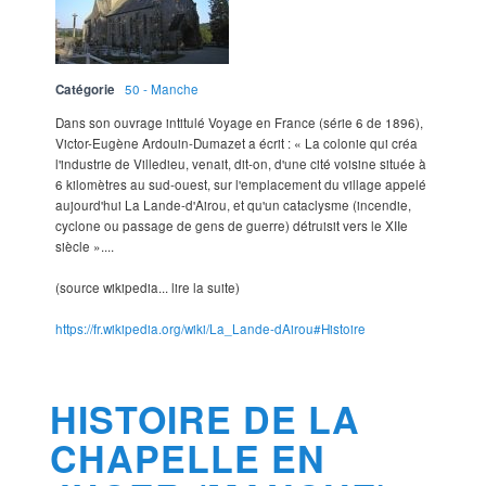
Catégorie
50 - Manche
Dans son ouvrage intitulé Voyage en France (série 6 de 1896),
Victor-Eugène Ardouin-Dumazet a écrit : « La colonie qui créa
l'industrie de Villedieu, venait, dit-on, d'une cité voisine située à
6 kilomètres au sud-ouest, sur l'emplacement du village appelé
aujourd'hui La Lande-d'Airou, et qu'un cataclysme (incendie,
cyclone ou passage de gens de guerre) détruisit vers le XIIe
siècle »....
(source wikipedia... lire la suite)
https://fr.wikipedia.org/wiki/La_Lande-dAirou#Histoire
HISTOIRE DE LA
CHAPELLE EN