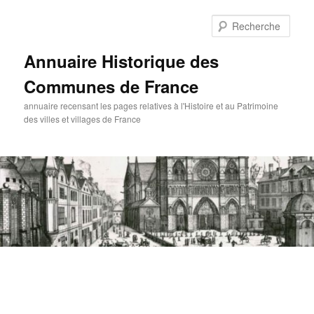
Aller
Aller
au
au
Rech
contenu
contenu
principal
secondaire
Annuaire Historique des
Communes de France
annuaire recensant les pages relatives à l'Histoire et au Patrimoine
des villes et villages de France