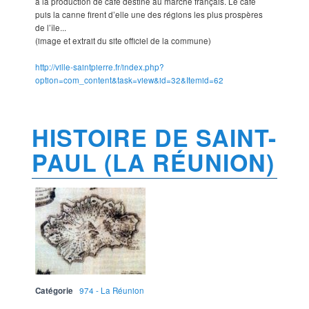
à la production de café destiné au marché français. Le café
puis la canne firent d’elle une des régions les plus prospères
de l’île...
(image et extrait du site officiel de la commune)
http://ville-saintpierre.fr/index.php?
option=com_content&task=view&id=32&Itemid=62
HISTOIRE DE SAINT-
PAUL (LA RÉUNION)
Catégorie
974 - La Réunion