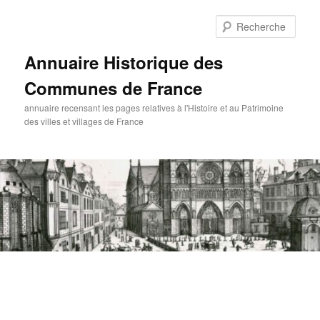
Aller
Aller
au
au
Rech
contenu
contenu
principal
secondaire
Annuaire Historique des
Communes de France
annuaire recensant les pages relatives à l'Histoire et au Patrimoine
des villes et villages de France