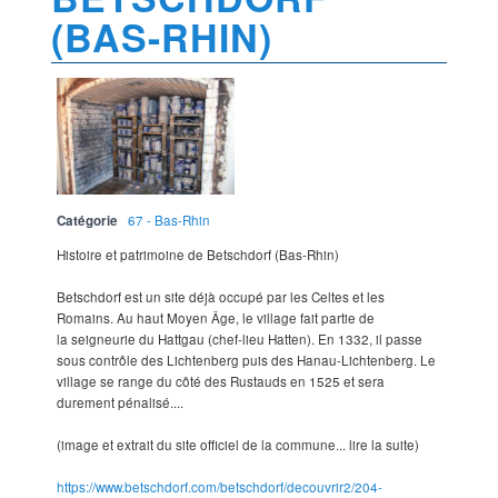
(BAS-RHIN)
Catégorie
67 - Bas-Rhin
Histoire et patrimoine de Betschdorf (Bas-Rhin)
Betschdorf est un site déjà occupé par les Celtes et les
Romains. Au haut Moyen Âge, le village fait partie de
la seigneurie du Hattgau (chef-lieu Hatten). En 1332, il passe
sous contrôle des Lichtenberg puis des Hanau-Lichtenberg. Le
village se range du côté des Rustauds en 1525 et sera
durement pénalisé....
(image et extrait du site officiel de la commune... lire la suite)
https://www.betschdorf.com/betschdorf/decouvrir2/204-