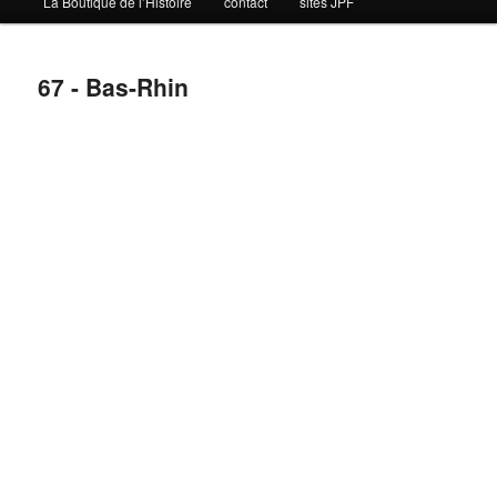
La Boutique de l’Histoire
contact
sites JPF
67 - Bas-Rhin